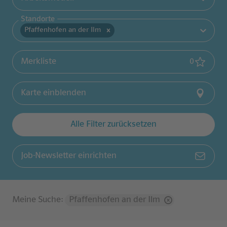
Standorte
Pfaffenhofen an der Ilm
(
0
gemerk
Merkliste
0
Karte einblenden
Alle Filter zurücksetzen
Job-Newsletter einrichten
Meine Suche
:
Pfaffenhofen an der Ilm