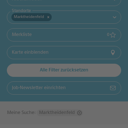
Standorte
Marktheidenfeld
(
0
gemerk
Merkliste
0
Karte einblenden
Alle Filter zurücksetzen
Job-Newsletter einrichten
Meine Suche
:
Marktheidenfeld