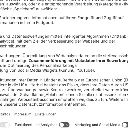
tart 2027
Bayernwerk Netz GmbH
Altdo
m/w/d) Altdorf -
Bayernwerk Netz GmbH
Altdo
in Ni
rhanden.
Nichts Passendes dabei?
, damit wir mit dir in Kontakt treten können, sobald wir ein
Das könnte dich 