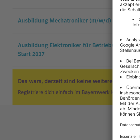
Ausbildung Mechatroniker (m/w/d) Altdorf - S
Ausbildung Elektroniker für Betriebstechnik (
Start 2027
Das wars, derzeit sind keine weiteren Jobs vo
Registriere dich einfach im Bayernwerk Karrierenetz