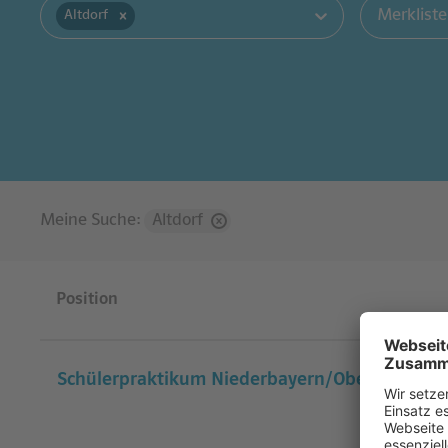
Merkliste
Altdorf
Meine Suche
:
Altdorf
Position
Schülerpraktikum Niederbayern/​Oberpfalz 20