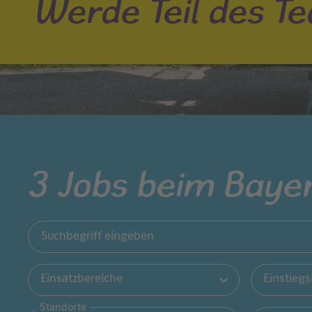
Werde Teil des T
3
Jobs beim Baye
Jobs filtern
Suchbegriff eingeben
Einsatzbereiche
Einstiegs
Standorte