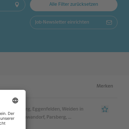
Alle Filter zurücksetzen
Job-Newsletter einrichten
Merken
rf, Regensburg, Eggenfelden, Weiden in
berpfalz, Schwandorf, Parsberg
,
...
itere