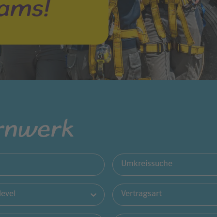
eams!
rnwerk
Umkreissuche
level
Vertragsart