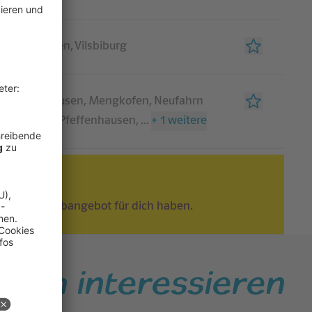
rf, Mengkofen, Vilsbiburg
rf, Geisenhausen, Mengkofen, Neufahrn
ederbayern, Pfeffenhausen
,
...
+
1
weitere
 passendes Jobangebot für dich haben.
auch interessieren