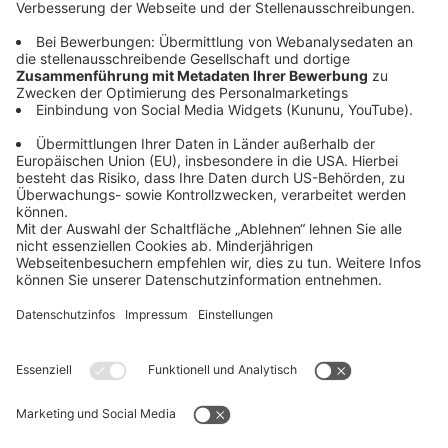
Newsroom
Über uns
Karriere
Bayernwerk aktuell
Lilienthalstraße 7
93049 Regensburg