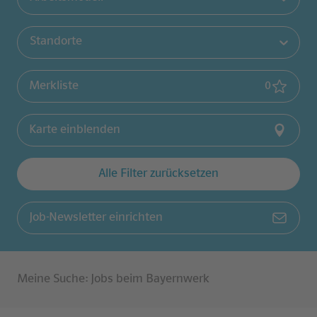
Standorte
(
0
gemerk
Merkliste
0
Karte einblenden
Alle Filter zurücksetzen
Job-Newsletter einrichten
Meine Suche
:
Jobs beim Bayernwerk