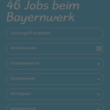
46
Jobs beim
Jobs filtern
Bayernwerk
Suchbegriff eingeben
Umkreissuche
Einsatzbereiche
Einstiegslevel
Vertragsart
Arbeitsmodell